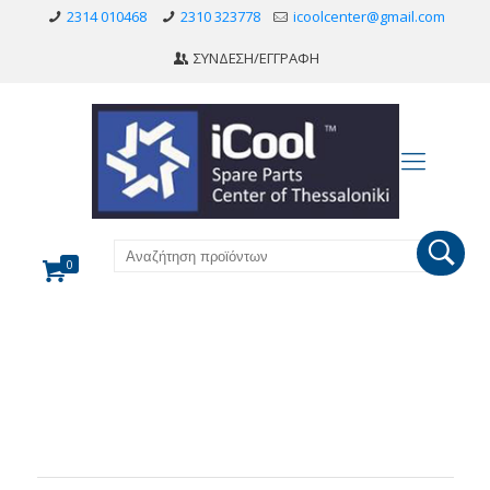
2314 010468
2310 323778
icoolcenter@gmail.com
ΣΥΝΔΕΣΗ/ΕΓΓΡΑΦΗ
0