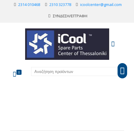
2314 010468
2310 323778
icoolcenter@gmail.com
ΣΥΝΔΕΣΗ/ΕΓΓΡΑΦΗ
0