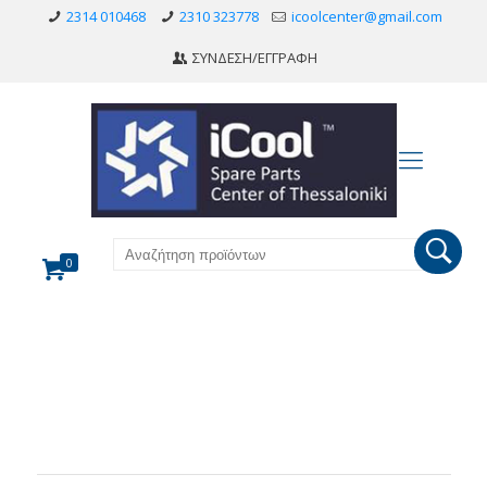
2314 010468
2310 323778
icoolcenter@gmail.com
ΣΥΝΔΕΣΗ/ΕΓΓΡΑΦΗ
0