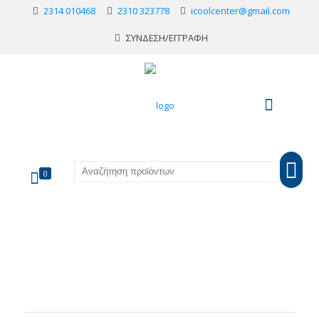
2314 010468
2310 323778
icoolcenter@gmail.com
ΣΥΝΔΕΣΗ/ΕΓΓΡΑΦΗ
0