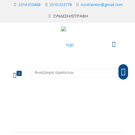
2314 010468
2310 323778
icoolcenter@gmail.com
ΣΥΝΔΕΣΗ/ΕΓΓΡΑΦΗ
0