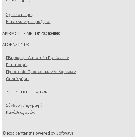
ΠΛΗΡΟΦΟΡΙΕΣ
Σχετικά με μας
Επικοινωνήστε μαζί μας
ΑΡΙΘΜΟΣ Γ.Ε.ΜΗ:
131420604000
ΑΓΟΡΑΖΟΝΤΑΣ
Πληρωμή – Αποστολή Προϊόντων
Επιστροφές
Προστασία Προσωπικών Δεδομένων
Όροι Χρήσης
ΕΞΥΠΗΡΕΤΗΣΗ ΠΕΛΑΤΩΝ
Σύνδεση / Εγγραφή
Καλάθι αγορών
© icoolcenter.gr Powered by
Softways